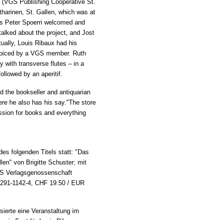
n
(VGS Publishing Cooperative St.
tharinen, St. Gallen, which was at
ns Peter Spoerri welcomed and
talked about the project, and Jost
tually, Louis Ribaux had his
voiced by a VGS member. Ruth
with transverse flutes – in a
llowed by an aperitif.
ed the bookseller and antiquarian
ere he also has his say."The store
ssion for books and everything
s folgenden Titels statt: "Das
len" von Brigitte Schuster; mit
VGS Verlagsgenossenschaft
7291-1142-4, CHF 19.50 / EUR
ierte eine Veranstaltung im