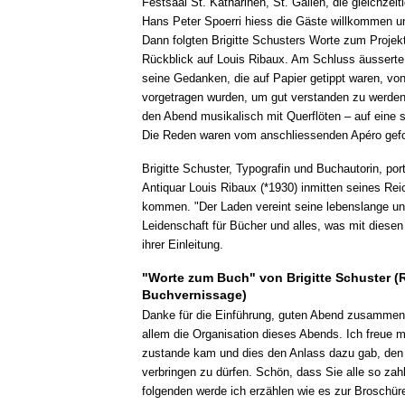
Festsaal St. Katharinen, St. Gallen, die gleichzeit
Hans Peter Spoerri hiess die Gäste willkommen u
Dann folgten Brigitte Schusters Worte zum Projek
Rückblick auf Louis Ribaux. Am Schluss äusserte 
seine Gedanken, die auf Papier getippt waren, vo
vorgetragen wurden, um gut verstanden zu werde
den Abend musikalisch mit Querflöten – auf eine
Die Reden waren vom anschliessenden Apéro gefo
Brigitte Schuster, Typografin und Buchautorin, por
Antiquar Louis Ribaux (*1930) inmitten seines Rei
kommen. "Der Laden vereint seine lebenslange u
Leidenschaft für Bücher und alles, was mit diese
ihrer Einleitung.
"Worte zum Buch" von Brigitte Schuster (
Buchvernissage)
Danke für die Einführung, guten Abend zusammen,
allem die Organisation dieses Abends. Ich freue 
zustande kam und dies den Anlass dazu gab, de
verbringen zu dürfen. Schön, dass Sie alle so zah
folgenden werde ich erzählen wie es zur Broschür