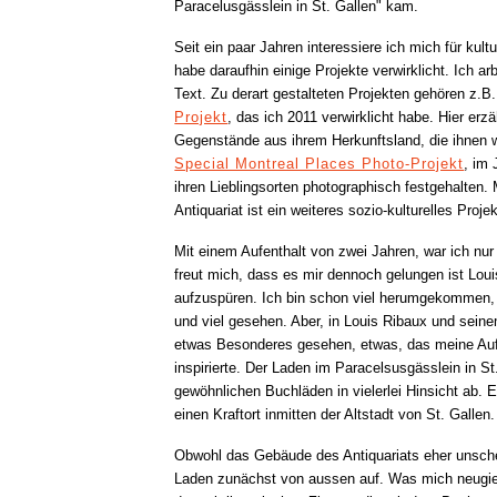
Paracelusgässlein in St. Gallen" kam.
Seit ein paar Jahren interessiere ich mich für kultu
habe daraufhin einige Projekte verwirklicht. Ich a
Text. Zu derart gestalteten Projekten gehören z.B
Projekt
, das ich 2011 verwirklicht habe. Hier erz
Gegenstände aus ihrem Herkunftsland, die ihnen 
Special Montreal Places Photo-Projekt
, im
ihren Lieblingsorten photographisch festgehalten.
Antiquariat ist ein weiteres sozio-kulturelles Proj
Mit einem Aufenthalt von zwei Jahren, war ich nur
freut mich, dass es mir dennoch gelungen ist Loui
aufzuspüren. Ich bin schon viel herumgekommen, 
und viel gesehen. Aber, in Louis Ribaux und seine
etwas Besonderes gesehen, etwas, das meine Au
inspirierte. Der Laden im Paracelsusgässlein in St
gewöhnlichen Buchläden in vielerlei Hinsicht ab. 
einen Kraftort inmitten der Altstadt von St. Gallen.
Obwohl das Gebäude des Antiquariats eher unschein
Laden zunächst von aussen auf. Was mich neugie