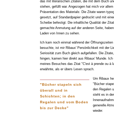
das mit literarischen Zitaten, die mit dem Buch 
stehen, gefüllt war. Angezogen hat mich vor alle
Präsentation des Materials: Die Zitate waren typog
gesetzt, auf Standardpapier gedruckt und mit ein
Scheibe befestigt. Die inhaltliche Qualität der Zita
gemachte Anmutung auf der anderen Seite, haben
Laden von Innen zu sehen.
Ich kam noch einmal während der Öffnungszeiten 
besuchte, ist mir Ribaux' Persönlichkeit mit der 
Seriosität zum Buch gleich aufgefallen. Die Zitat
hingen, kamen hier direkt aus Ribaux' Munde. Ich
meines Besuches das Zitat "C'est à prende ou à la
erwähnte, als er übers Lesen sprach.
Um Ribaux her
"Bücher stapel
"Bücher stapeln sich
den Regalen u
überall und in
steht es in de
Schichten; in den
Innenaufnahme
Regalen und vom Boden
generelle Atm
bis zur Decke"
wieder.