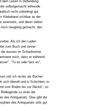
und dem Lesen in Verbindung
m die selbstgemacht wirkende
rafisch nicht unbedingt gut
em Klebeband sichtbar an der
te einerseits, und deren selbst
 mich neugierig gemacht, den
vorbei. Als ich den Laden
Liebe zum Buch und seiner
e, die aussen im Schaufenster
 erinnere mich, dass er während
isser", "Tu es oder lass es",
um sah ich nichts als Bücher.
n sich überall und in Schichten; in
nd vom Boden bis zur Decke", so
r Bildlegende zu einer der
n des Antiquariats. Dies gibt die
osphäre des Antiquariats sehr gut