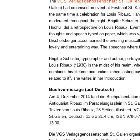
The
VGS Verlagsgenossenschaft St. Galle
Gallen) had organised an event at Festsaal St. Ka
the same time a celebration for Louis Ribaux. Ha
moderated throughout the night, Brigitte Schuster 
Hochuli did a retrospective on Louis Ribaux. Even
thoughts and speech typed on paper, which was 
Bischofsberger accompanied the evening musically 
lovely and entertaining way. The speeches where fo
Brigitte Schuster, typographer and author, portray
Louis Ribaux (*1930) in the midst of his realm, wh
combines his lifetime and undiminished lasting pa
related to it", she writes in her introduction.
Buchvernissage (auf Deutsch)
Am 4. Dezember 2014 fand die Buchpräsentation de
Antiquariat Ribaux im Paracelusgässlein in St. Gal
Texten von Louis Ribaux; 28 Seiten, illustriert, 
St.Gallen, Deutsch, 13.6 x 21.4 cm, ISBN 978-3-
13.00.
Die VGS Verlagsgenossenschaft St. Gallen organis