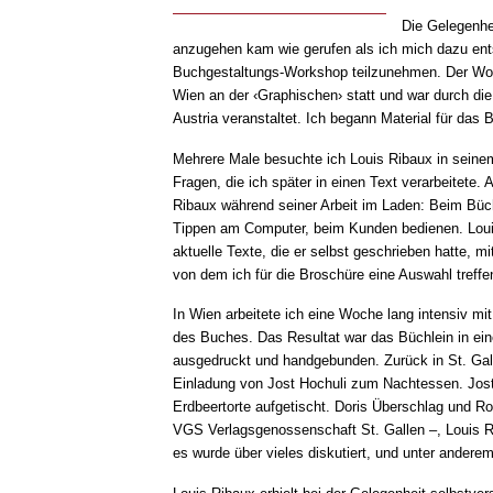
Die Gelegenhe
anzugehen kam wie gerufen als ich mich dazu ent
Buchgestaltungs-Workshop teilzunehmen. Der Work
Wien an der ‹Graphischen› statt und war durch di
Austria veranstaltet. Ich begann Material für das
Mehrere Male besuchte ich Louis Ribaux in seinem 
Fragen, die ich später in einen Text verarbeitete.
Ribaux während seiner Arbeit im Laden: Beim Bü
Tippen am Computer, beim Kunden bedienen. Loui
aktuelle Texte, die er selbst geschrieben hatte, m
von dem ich für die Broschüre eine Auswahl treffe
In Wien arbeitete ich eine Woche lang intensiv mi
des Buches. Das Resultat war das Büchlein in eine
ausgedruckt und handgebunden. Zurück in St. Gall
Einladung von Jost Hochuli zum Nachtessen. Jost
Erdbeertorte aufgetischt. Doris Überschlag und R
VGS Verlagsgenossenschaft St. Gallen –, Louis R
es wurde über vieles diskutiert, und unter andere