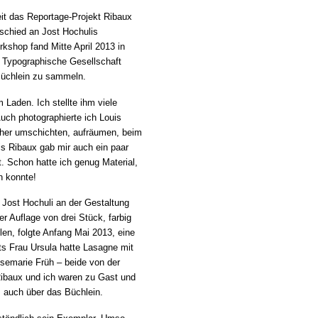
it das Reportage-Projekt Ribaux
schied an Jost Hochulis
shop fand Mitte April 2013 in
e Typographische Gesellschaft
 Büchlein zu sammeln.
Laden. Ich stellte ihm viele
 Auch photographierte ich Louis
cher umschichten, aufräumen, beim
s Ribaux gab mir auch ein paar
it. Schon hatte ich genug Material,
n konnte!
t Jost Hochuli an der Gestaltung
r Auflage von drei Stück, farbig
en, folgte Anfang Mai 2013, eine
s Frau Ursula hatte Lasagne mit
osemarie Früh – beide von der
ibaux und ich waren zu Gast und
m auch über das Büchlein.