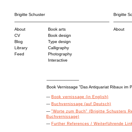
Brigitte Schuster
Brigitte S
About
Book arts
About
CV
Book design
Blog
Type design
Library
Calligraphy
Feed
Photography
Interactive
Book Vernissage "Das Antiquariat Ribaux im Pa
Book vernissage (in English)
Buchvernissage (auf Deutsch)
"Worte zum Buch" (Brigitte Schusters R
Buchvernissage)
Further References / Weiterführende Lin