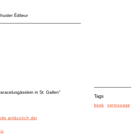
chuster Éditeur
racelusgässlein in St. Gallen"
Tags
book
vernissage
ede anlässlich der
ks