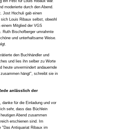
ig ein Fest für Louis Ribaux war.
nd moderierte durch den Abend.
t. Jost Hochuli gab einen
sich Louis Ribaux selbst, obwohl
n einem Mitglied der VGS
n. Ruth Bischofberger umrahmte
 schöne und unterhaltsame Weise.
lgt.
trätierte den Buchhändler und
ches und lies ihn selber zu Worte
nd heute unvermindert andauernde
n zusammen hängt", schreibt sie in
Rede anlässlich der
 danke für die Einladung und vor
mich sehr, dass das Büchlein
n heutigen Abend zusammen
lreich erschienen sind. Im
e "Das Antiquariat Ribaux im