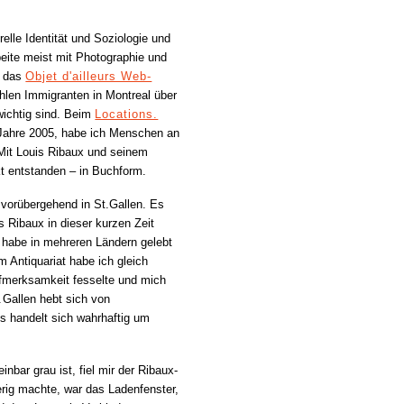
relle Identität und Soziologie und
rbeite meist mit Photographie und
. das
Objet d'ailleurs Web-
ählen Immigranten in Montreal über
wichtig sind. Beim
Locations.
 Jahre 2005, habe ich Menschen an
 Mit Louis Ribaux und seinem
ekt entstanden – in Buchform.
 vorübergehend in St.Gallen. Es
s Ribaux in dieser kurzen Zeit
habe in mehreren Ländern gelebt
m Antiquariat habe ich gleich
fmerksamkeit fesselte und mich
. Gallen hebt sich von
Es handelt sich wahrhaftig um
bar grau ist, fiel mir der Ribaux-
rig machte, war das Ladenfenster,